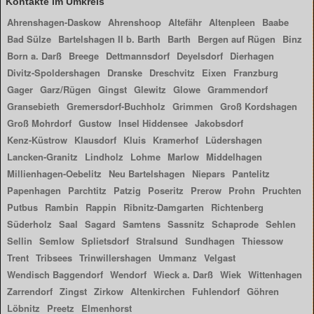
Kontakte im Umkreis
Ahrenshagen-Daskow
Ahrenshoop
Altefähr
Altenpleen
Baabe
Bad Sülze
Bartelshagen II b. Barth
Barth
Bergen auf Rügen
Binz
Born a. Darß
Breege
Dettmannsdorf
Deyelsdorf
Dierhagen
Divitz-Spoldershagen
Dranske
Dreschvitz
Eixen
Franzburg
Gager
Garz/Rügen
Gingst
Glewitz
Glowe
Grammendorf
Gransebieth
Gremersdorf-Buchholz
Grimmen
Groß Kordshagen
Groß Mohrdorf
Gustow
Insel Hiddensee
Jakobsdorf
Kenz-Küstrow
Klausdorf
Kluis
Kramerhof
Lüdershagen
Lancken-Granitz
Lindholz
Lohme
Marlow
Middelhagen
Millienhagen-Oebelitz
Neu Bartelshagen
Niepars
Pantelitz
Papenhagen
Parchtitz
Patzig
Poseritz
Prerow
Prohn
Pruchten
Putbus
Rambin
Rappin
Ribnitz-Damgarten
Richtenberg
Süderholz
Saal
Sagard
Samtens
Sassnitz
Schaprode
Sehlen
Sellin
Semlow
Splietsdorf
Stralsund
Sundhagen
Thiessow
Trent
Tribsees
Trinwillershagen
Ummanz
Velgast
Wendisch Baggendorf
Wendorf
Wieck a. Darß
Wiek
Wittenhagen
Zarrendorf
Zingst
Zirkow
Altenkirchen
Fuhlendorf
Göhren
Löbnitz
Preetz
Elmenhorst