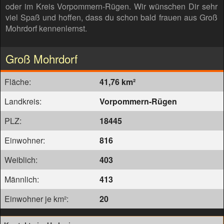
oder im Kreis Vorpommern-Rügen. Wir wünschen Dir sehr
viel Spaß und hoffen, dass du schon bald frauen aus Groß
Mohrdorf kennenlernst.
Groß Mohrdorf
Fläche:
41,76 km²
Landkreis:
Vorpommern-Rügen
PLZ:
18445
Einwohner:
816
Weiblich:
403
Männlich:
413
Einwohner je km²:
20