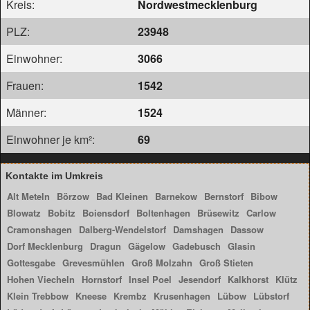
Kreis:
Nordwestmecklenburg
PLZ:
23948
Einwohner:
3066
Frauen:
1542
Männer:
1524
Einwohner je km²:
69
Kontakte im Umkreis
Alt Meteln
Börzow
Bad Kleinen
Barnekow
Bernstorf
Bibow
Blowatz
Bobitz
Boiensdorf
Boltenhagen
Brüsewitz
Carlow
Cramonshagen
Dalberg-Wendelstorf
Damshagen
Dassow
Dorf Mecklenburg
Dragun
Gägelow
Gadebusch
Glasin
Gottesgabe
Grevesmühlen
Groß Molzahn
Groß Stieten
Hohen Viecheln
Hornstorf
Insel Poel
Jesendorf
Kalkhorst
Klütz
Klein Trebbow
Kneese
Krembz
Krusenhagen
Lübow
Lübstorf