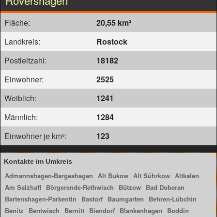
Rövershagen
Fläche:
20,55 km²
Landkreis:
Rostock
Postleitzahl:
18182
Einwohner:
2525
Weiblich:
1241
Männlich:
1284
Einwohner je km²:
123
Kontakte im Umkreis
Admannshagen-Bargeshagen
Alt Bukow
Alt Sührkow
Altkalen
Am Salzhaff
Börgerende-Rethwisch
Bützow
Bad Doberan
Bartenshagen-Parkentin
Bastorf
Baumgarten
Behren-Lübchin
Benitz
Bentwisch
Bernitt
Biendorf
Blankenhagen
Boddin