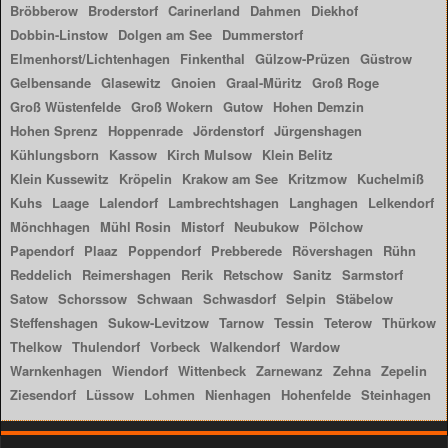
Bröbberow
Broderstorf
Carinerland
Dahmen
Diekhof
Dobbin-Linstow
Dolgen am See
Dummerstorf
Elmenhorst/Lichtenhagen
Finkenthal
Gülzow-Prüzen
Güstrow
Gelbensande
Glasewitz
Gnoien
Graal-Müritz
Groß Roge
Groß Wüstenfelde
Groß Wokern
Gutow
Hohen Demzin
Hohen Sprenz
Hoppenrade
Jördenstorf
Jürgenshagen
Kühlungsborn
Kassow
Kirch Mulsow
Klein Belitz
Klein Kussewitz
Kröpelin
Krakow am See
Kritzmow
Kuchelmiß
Kuhs
Laage
Lalendorf
Lambrechtshagen
Langhagen
Lelkendorf
Mönchhagen
Mühl Rosin
Mistorf
Neubukow
Pölchow
Papendorf
Plaaz
Poppendorf
Prebberede
Rövershagen
Rühn
Reddelich
Reimershagen
Rerik
Retschow
Sanitz
Sarmstorf
Satow
Schorssow
Schwaan
Schwasdorf
Selpin
Stäbelow
Steffenshagen
Sukow-Levitzow
Tarnow
Tessin
Teterow
Thürkow
Thelkow
Thulendorf
Vorbeck
Walkendorf
Wardow
Warnkenhagen
Wiendorf
Wittenbeck
Zarnewanz
Zehna
Zepelin
Ziesendorf
Lüssow
Lohmen
Nienhagen
Hohenfelde
Steinhagen