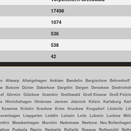
17498
1074
536
538
42
in
Altwarp
Altwigshagen
Anklam
Bandelin
Bargischow
Behrenhoff
ow
Butzow
Düvier
Daberkow
Dargelin
Dargen
Dersekow
Diedrichs
of
Görmin
Gützkow
Grambin
Greifswald
Groß Kiesow
Groß Polzi
de
Hinrichshagen
Hintersee
Jarmen
Jatznick
Kölzin
Karlsburg
Kar
Koserow
Kröslin
Krackow
Krien
Kruckow
Krugsdorf
Löcknitz
Lü
Levenhagen
Liepgarten
Loddin
Loissin
Loitz
Lubmin
Luckow
Möl
nthin
Mesekenhagen
Murchin
Nadrensee
Neetzow
Neu Boltenhagen
stlow
Pudagla
Ramin
Rankwitz
Rollwitz
Rossow
Rothemühl
Roth