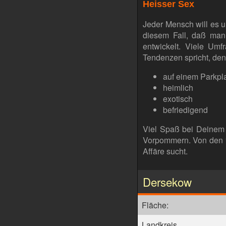
Heisser Sex
Jeder Mensch will es un
diesem Fall, daß man
entwickelt. Viele Umf
Tendenzen spricht, denk
auf einem Parkpl
heimlich
exotisch
befriedigend
Viel Spaß bei Deinem 
Vorpommern. Von den 10
Affäre sucht.
Dersekow
Fläche:
Landkreis