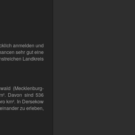
cklich anmelden und
ancen sehr gut eine
nstreichen Landkreis
wald (Mecklenburg-
m². Davon sind 536
pro km². In Dersekow
einander zu erleben,