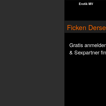
Erotik MV
Ficken Ders
Gratis anmelde
& Sexpartner fi