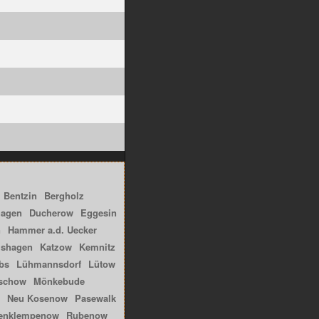
Bentzin
Bergholz
hagen
Ducherow
Eggesin
n
Hammer a.d. Uecker
lshagen
Katzow
Kemnitz
bs
Lühmannsdorf
Lütow
schow
Mönkebude
Neu Kosenow
Pasewalk
enklempenow
Rubenow