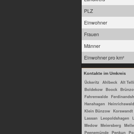
PLZ
Einwohner
Frauen
Männer
Einwohner pro km²
Kontakte im Umkreis
Ückeritz
Ahlbeck
Alt Tell
Boldekow
Boock
Brünz
Fahrenwalde
Ferdinandsh
Hanshagen
Heinrichswal
Klein Bünzow
Korswandt
Lassan
Leopoldshagen
Medow
Meiersberg
Melle
Peenemünde
Penkun
Po