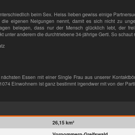
terschiedlich beim Sex. Heiss lieben gewiss einige Partnersuch
 die eigenen Neigungen nennt, damit es sich nicht zu unge
ragen belegen, dass nur der Mensch glücklich lebt, der fre
t unter anderem die durchtriebene 34-jährige Gerti. So schaut r
atz
nächsten Essen mit einer Single Frau aus unserer Kontaktbör
74 Einwohnern ist ganz bestimmt irgendwer mit von der Partie
26,15 km²
Vorpommern-Greifswald