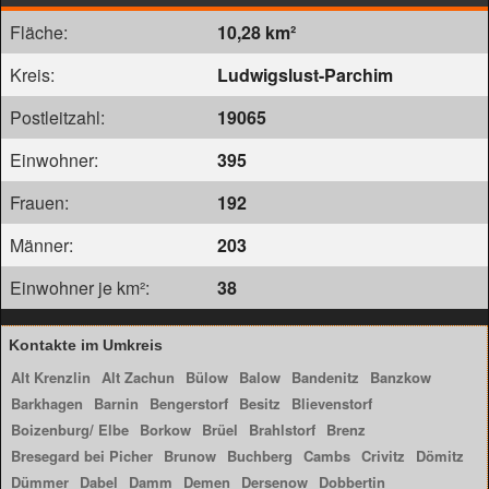
Fläche:
10,28 km²
Kreis:
Ludwigslust-Parchim
Postleitzahl:
19065
Einwohner:
395
Frauen:
192
Männer:
203
Einwohner je km²:
38
Kontakte im Umkreis
Alt Krenzlin
Alt Zachun
Bülow
Balow
Bandenitz
Banzkow
Barkhagen
Barnin
Bengerstorf
Besitz
Blievenstorf
Boizenburg/ Elbe
Borkow
Brüel
Brahlstorf
Brenz
Bresegard bei Picher
Brunow
Buchberg
Cambs
Crivitz
Dömitz
Dümmer
Dabel
Damm
Demen
Dersenow
Dobbertin