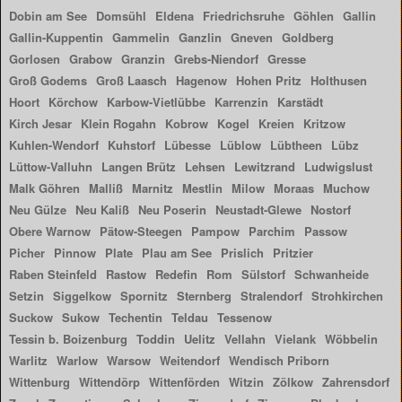
Dobin am See
Domsühl
Eldena
Friedrichsruhe
Göhlen
Gallin
Gallin-Kuppentin
Gammelin
Ganzlin
Gneven
Goldberg
Gorlosen
Grabow
Granzin
Grebs-Niendorf
Gresse
Groß Godems
Groß Laasch
Hagenow
Hohen Pritz
Holthusen
Hoort
Körchow
Karbow-Vietlübbe
Karrenzin
Karstädt
Kirch Jesar
Klein Rogahn
Kobrow
Kogel
Kreien
Kritzow
Kuhlen-Wendorf
Kuhstorf
Lübesse
Lüblow
Lübtheen
Lübz
Lüttow-Valluhn
Langen Brütz
Lehsen
Lewitzrand
Ludwigslust
Malk Göhren
Malliß
Marnitz
Mestlin
Milow
Moraas
Muchow
Neu Gülze
Neu Kaliß
Neu Poserin
Neustadt-Glewe
Nostorf
Obere Warnow
Pätow-Steegen
Pampow
Parchim
Passow
Picher
Pinnow
Plate
Plau am See
Prislich
Pritzier
Raben Steinfeld
Rastow
Redefin
Rom
Sülstorf
Schwanheide
Setzin
Siggelkow
Spornitz
Sternberg
Stralendorf
Strohkirchen
Suckow
Sukow
Techentin
Teldau
Tessenow
Tessin b. Boizenburg
Toddin
Uelitz
Vellahn
Vielank
Wöbbelin
Warlitz
Warlow
Warsow
Weitendorf
Wendisch Priborn
Wittenburg
Wittendörp
Wittenförden
Witzin
Zölkow
Zahrensdorf