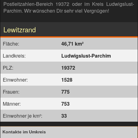
Postleitzahlen-Bereich 19372 oder im Kreis Ludwigslust-
Parchim. Wir wünschen Dir sehr viel Vergnügen!
Lewitzrand
Fläche:
46,71 km²
Landkreis:
Ludwigslust-Parchim
PLZ:
19372
Einwohner:
1528
Frauen:
775
Männer:
753
Einwohner je km²:
33
Kontakte im Umkreis