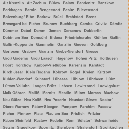
Alt Krenzlin
Alt Zachun
Bülow
Balow
Bandenitz
Banzkow
Barkhagen
Barnin
Bengerstorf
Besitz
Blievenstorf
Boizenburg/ Elbe
Borkow
Brüel
Brahlstorf
Brenz
Bresegard bei Picher
Brunow
Buchberg
Cambs
Crivitz
Dömitz
Dümmer
Dabel
Damm
Demen
Dersenow
Dobbertin
Dobin am See
Domsühl
Eldena
Friedrichsruhe
Göhlen
Gallin
Gallin-Kuppentin
Gammelin
Ganzlin
Gneven
Goldberg
Gorlosen
Grabow
Granzin
Grebs-Niendorf
Gresse
Groß Godems
Groß Laasch
Hagenow
Hohen Pritz
Holthusen
Hoort
Körchow
Karbow-Vietlübbe
Karrenzin
Karstädt
Kirch Jesar
Klein Rogahn
Kobrow
Kogel
Kreien
Kritzow
Kuhlen-Wendorf
Kuhstorf
Lübesse
Lüblow
Lübtheen
Lübz
Lüttow-Valluhn
Langen Brütz
Lehsen
Lewitzrand
Ludwigslust
Malk Göhren
Malliß
Marnitz
Mestlin
Milow
Moraas
Muchow
Neu Gülze
Neu Kaliß
Neu Poserin
Neustadt-Glewe
Nostorf
Obere Warnow
Pätow-Steegen
Pampow
Parchim
Passow
Picher
Pinnow
Plate
Plau am See
Prislich
Pritzier
Raben Steinfeld
Rastow
Redefin
Rom
Sülstorf
Schwanheide
Setzin
Siggelkow
Spornitz
Sternberg
Stralendorf
Strohkirchen